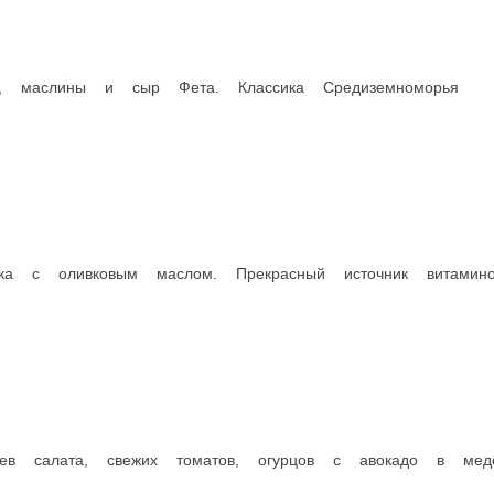
ЕТКИ ЖАРЕНЫЕ В СОУСЕ НА ВЫБОР
ЖУЛЬЕ
снейшие жареные креветки с соусом на выбор на Ваш вкус
Филе цып
 БЕЛЫЙ
195 г.
С КИСЛО-СЛАДКИЙ
440 ₽
 КРАСНЫЙ
В корзи
 ОСТРЫЙ
 ЗЕЛЕНЫЙ
ину
МИДИИ КИВИ ПОД СЫРОМ
КРЕВ