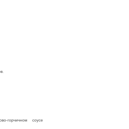
Н С КУРИЦЕЙ И ГРИБАМИ
ленка, запеченное в сливочном соусе с грибами
ну
ЕТКИ ОТВАРНЫЕ С ЛИМОНОМ