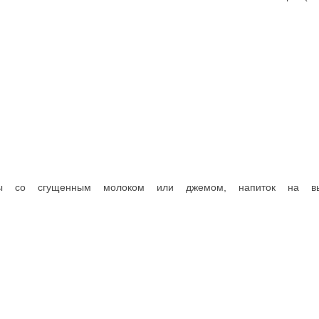
 молоком или джемом, напиток на выбор (чай черный, зеленый, эсп
и сыр Фета. Классика Средиземноморья