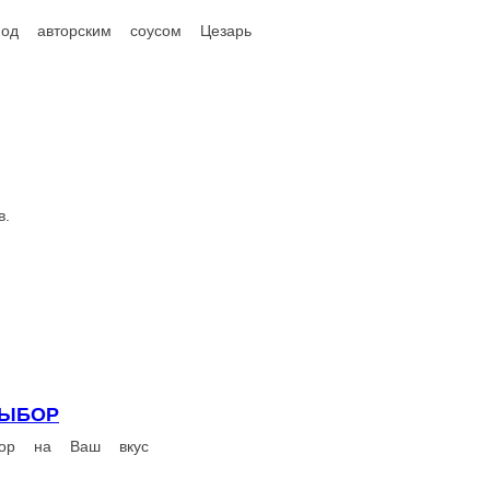
БУЛЬОН КУРИНЫЙ С ЯЙЦОМ
имоном
Легкий куриный бульон с яйцом и зеленью
300 г.
220 ₽
В корзину
ытно и вкусно