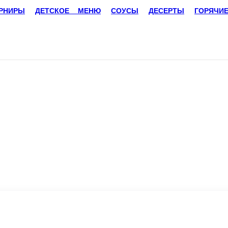
ДЕТСКОЕ МЕНЮ
СОУСЫ
ДЕСЕРТЫ
ГОРЯЧИЕ
рессо, капучино, американо). Сервируется с 8.00 до 11.00
ируется с 8.00 до 11.00