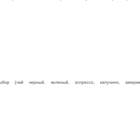
рессо, капучино, американо). Сервируется с 8.00 до 11.00