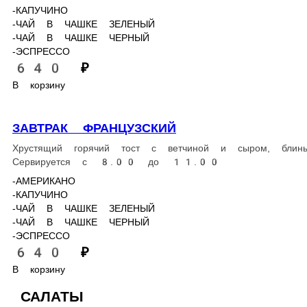
В корзину
ЦЕЗАРЬ С КРЕВЕТКАМИ
Классический цезарь с креветками, сочные листья салата, све
244 г.
990 ₽
В корзину
ЦЕЗАРЬ С КУРИЦЕЙ
Листья салата с обжаренной куриной грудкой, чесночными грен
230 г.
560 ₽
В корзину
ЦЕЗАРЬ С СЕМГОЙ
Идеальное сочетание свежих салатных листьев, помидоров черр