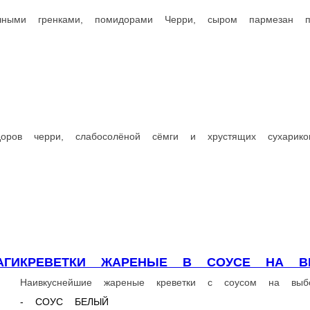
560 ₽
В корзину
оливок, маслин, маринованных огурцов, подается со сметаной и л
ОРОДКА С ГОВЯДИНОЙ
ые кусочки говядины, жаренные в сковородке с овощами. Очень с
ну