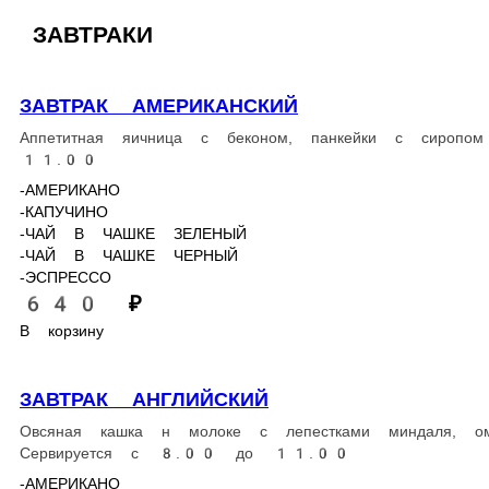
САЛАТ ОВОЩНОЙ
Классический салат из огурцов, томатов, красного лука с оливк
193 г.
250 ₽
В корзину
САЛАТ С ТЕЛЯТИНОЙ
Нежная телятина в запоминающемся миксе из листьев салата, св
250 г.
680 ₽
В корзину
САЛАТ СТОЛИЧНЫЙ
Классический столичный салат с куриной грудкой, хрустящими 
270 г.
350 ₽