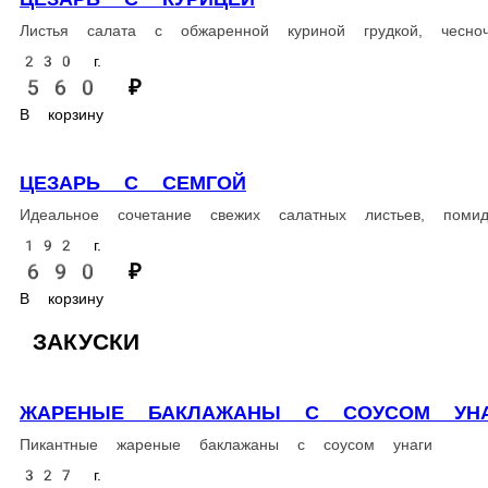
590 ₽
В корзину
СОЛЯНКА МЯСНАЯ
Очень сытный и ароматный мясной суп с добавлением томатов, 
300 г.
480 ₽
В корзину
ОСНОВНОЕ МЕНЮ
СТЕЙК ИЗ СЕМГИ
СКОВ
Запечённый сочный стейк из семги, подается с лимоном
Ароматн
250 г.
520 г.
1 150 ₽
950 ₽
В корзину
В корзи