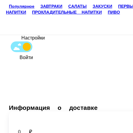
640 ₽
Популярное
ЗАВТРАКИ
САЛАТЫ
ЗАКУСКИ
ПЕРВЫ
В корзину
НАПИТКИ
ПРОХЛАДИТЕЛЬНЫЕ НАПИТКИ
ПИВО
ЗАВТРАК ФРАНЦУЗСКИЙ
Хрустящий горячий тост с ветчиной и сыром, блины со сгущенным
-АМЕРИКАНО
-КАПУЧИНО
-ЧАЙ В ЧАШКЕ ЗЕЛЕНЫЙ
-ЧАЙ В ЧАШКЕ ЧЕРНЫЙ
-ЭСПРЕССО
640 ₽
В корзину
ЗАВТРАКИ
ЗАВТРАК АМЕРИКАНСКИЙ
Аппетитная яичница с беконом, панкейки с сиропом и напиток на 
-АМЕРИКАНО