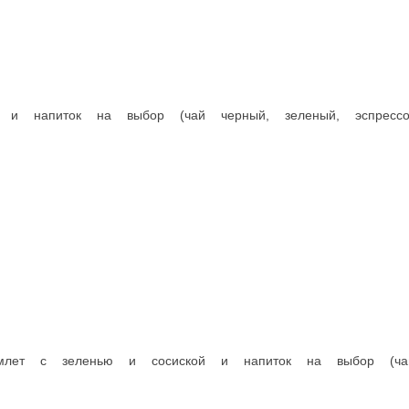
овым маслом. Прекрасный источник витаминов.
ежих томатов, огурцов с авокадо в медово-горчичном соусе
солеными огурчиками и фирменной заправкой от шеф-повара