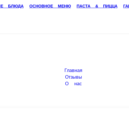
Е БЛЮДА
ОСНОВНОЕ МЕНЮ
ПАСТА & ПИЦЦА
ГАРНИРЫ
 молоком или джемом, напиток на выбор (чай черный, зеленый, эсп
выбор (чай черный, зеленый, эспрессо, капучино, американо). Серв