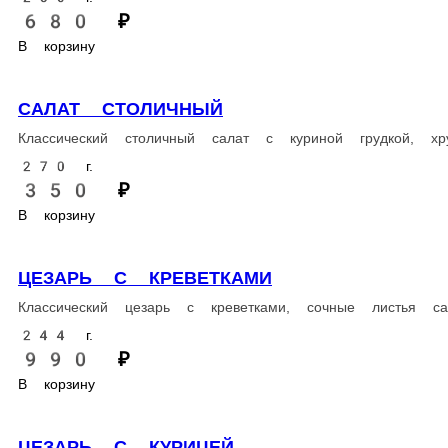
Ароматные ржаные гренки с чесночком, идеальная закуска к пив
260 г.
280 ₽
В корзину
РЫБНАЯ ТАРЕЛКА
Малосольный лосось собственного приготовления
215 г.
1 650 ₽
В корзину
ПЕРВЫЕ БЛЮДА
ТОМ ЯМ С МОРЕПРОДУКТАМИ
Восхитительный том ям с креветками, мидиями и кальмарами в
320 г.