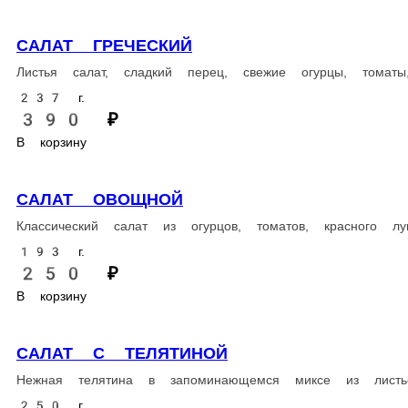
192 г.
690 ₽
В корзину
ЗАКУСКИ
ЖАРЕНЫЕ БАКЛАЖАНЫ С СОУСОМ УНАГИ
КРЕВ
Пикантные жареные баклажаны с соусом унаги
Наивку
327 г.
- СОУС
- СОУ
410 ₽
- СОУС
В корзину
- СОУС
- СОУС
950 ₽
В корз
ГРЕНКИ ЧЕСНОЧНЫЕ С СОУСОМ