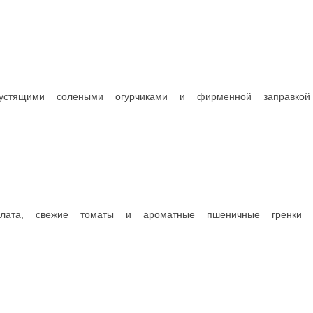
у
Гигантские мидии, запеченные в сливочном соусе с сыром
Отварны
240 г.
250 г.
1 450 ₽
950 ₽
В корзину
В корзи
УХА РЫБНАЯ
 оригинальном исполнении
Легкий суп из лосося с картофелем и зел
300 г.